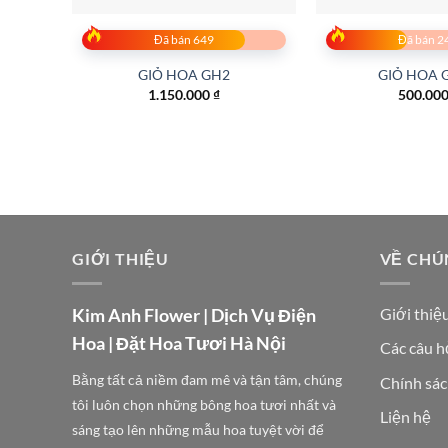
Đã bán 649
Đã bán 2
GIỎ HOA GH2
GIỎ HOA 
1.150.000
₫
500.00
GIỚI THIỆU
VỀ CHÚ
Kim Anh Flower | Dịch Vụ Điện
Giới thiệ
Hoa | Đặt Hoa Tươi Hà Nội
Các câu h
Bằng tất cả niềm đam mê và tận tâm, chúng
Chính sác
tôi luôn chọn những bông hoa tươi nhất và
Liện hệ
sáng tạo lên những mẫu hoa tuyệt vời để