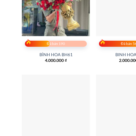
Đã bán 190
Đã bán 5
BÌNH HOA BH61
BINH HOA
4.000.000
₫
2.000.0