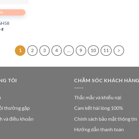
46
GH58
0
₫
1
2
3
4
…
9
10
11
NG TÔI
CHĂM SÓC KHÁCH HÀN
u
Thắc mắc và khiếu nại
ỏi thường gặp
Cam kết hài lòng 100%
h và điều khoản
Chính sách bảo mật thông tin
Hướng dẫn thanh toán