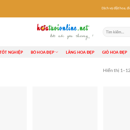
Dịch vụ đặt hoa, điệ
Tìm
kiếm:
TỐT NGHIỆP
BÓ HOA ĐẸP
LẴNG HOA ĐẸP
GIỎ HOA ĐẸP
Hiển thị 1–12