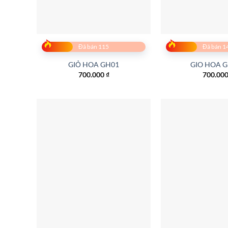
Đã bán 115
Đã bán 1
GIỎ HOA GH01
GIO HOA 
700.000
₫
700.00