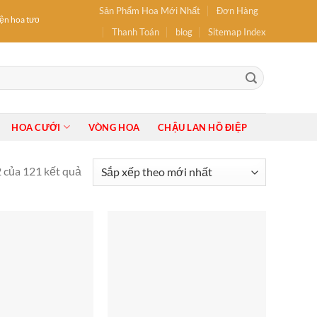
Sản Phẩm Hoa Mới Nhất
Đơn Hàng
n hoa tươi: hoa Sinh Nhật, hoa Khai Trương, Hoa tốt nghiệp, Bó Hoa, Lẵng Hoa, Giỏ H
Thanh Toán
blog
Sitemap Index
HOA CƯỚI
VÒNG HOA
CHẬU LAN HỒ ĐIỆP
 của 121 kết quả