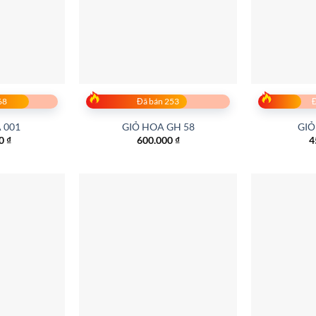
68
Đã bán 253
Đ
 001
GIỎ HOA GH 58
GIỎ
00
₫
600.000
₫
4