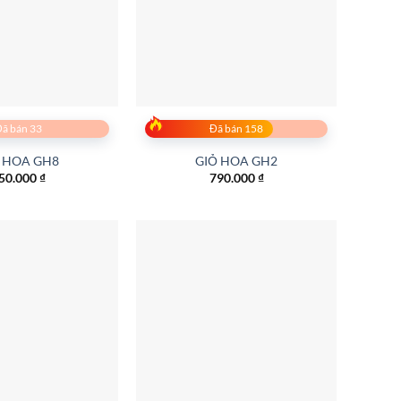
ã bán 33
Đã bán 158
 HOA GH8
GIỎ HOA GH2
50.000
₫
790.000
₫