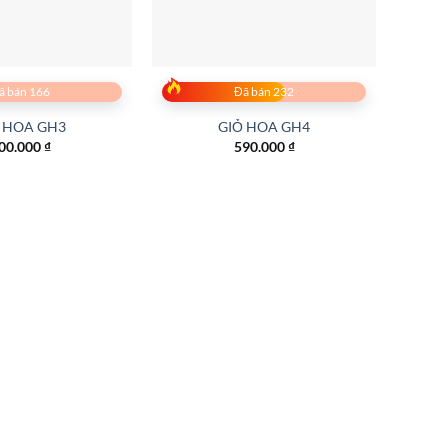
ã bán 166
Đã bán 232
 HOA GH3
GIỎ HOA GH4
00.000
₫
590.000
₫