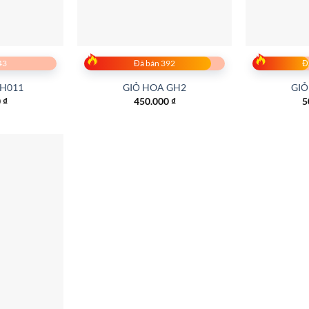
43
Đã bán 392
Đ
GH011
GIỎ HOA GH2
GIỎ
0
₫
450.000
₫
5