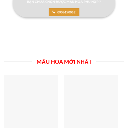
BẠN CHƯA CHỌN ĐƯỢC MẪU HOA PHÙ HỢP ?
0906150062
MẤU HOA MỚI NHẤT