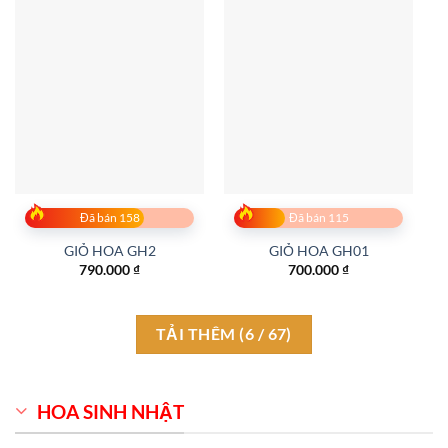
Đã bán 158
Đã bán 115
GIỎ HOA GH2
GIỎ HOA GH01
790.000
₫
700.000
₫
TẢI THÊM
(
6
/ 67)
HOA SINH NHẬT