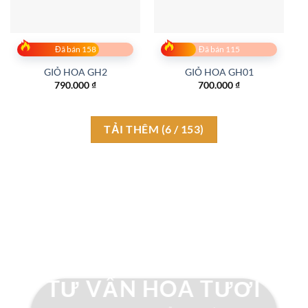
Đã bán 158
Đã bán 115
GIỎ HOA GH2
GIỎ HOA GH01
790.000
₫
700.000
₫
TẢI THÊM
(
6
/ 153)
TƯ VẤN HOA TƯƠI