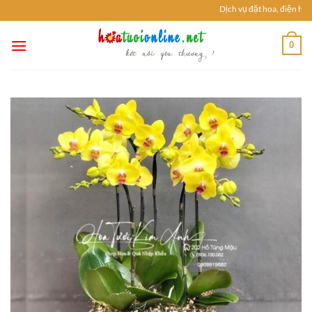
Chuyển
Dịch vụ đặt hoa, điện hoa 
đến
nội
0
dung