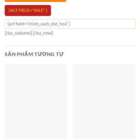
[ACF FIELD=”SALE” ]
[acf field=”chinh_sach_dat_hoa” ]
[/su_column] [/su_row]
SẢN PHẨM TƯƠNG TỰ