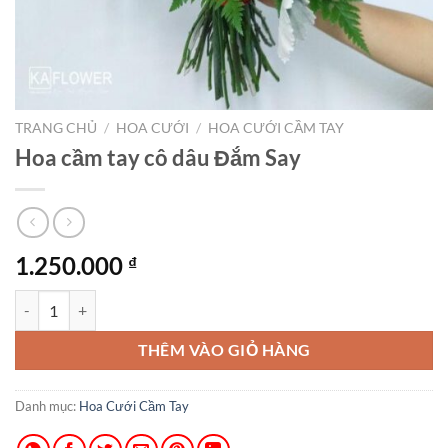
TRANG CHỦ
/
HOA CƯỚI
/
HOA CƯỚI CẦM TAY
Hoa cầm tay cô dâu Đắm Say
1.250.000
₫
Hoa cầm tay cô dâu Đắm Say số lượng
THÊM VÀO GIỎ HÀNG
Danh mục:
Hoa Cưới Cầm Tay