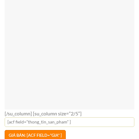
[/su_column] [su_column size=”2/5″]
[acf field=”thong_tin_san_pham” ]
GIÁ BÁN: [ACF FIELD=”GIA” ]