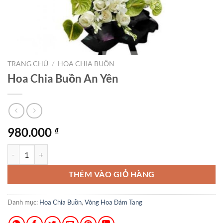
TRANG CHỦ
/
HOA CHIA BUỒN
Hoa Chia Buồn An Yên
980.000
₫
Hoa Chia Buồn An Yên số lượng
THÊM VÀO GIỎ HÀNG
Danh mục:
Hoa Chia Buồn
,
Vòng Hoa Đám Tang