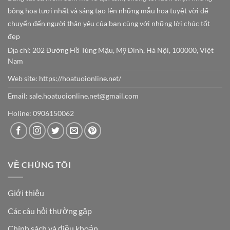
bông hoa tươi nhất và sáng tạo lên những mẫu hoa tuyệt vời để
chuyển đến người thân yêu của bạn cùng với những lời chúc tốt
đẹp
Địa chỉ: 202 Đường Hồ Tùng Mậu, Mỹ Đình, Hà Nội, 100000, Việt
Nam
Web site:
https://hoatuoionline.net/
Email: sale.hoatuoionline.net@gmail.com
Holine: 0906150062
VỀ CHÚNG TÔI
Giới thiệu
Các câu hỏi thường gặp
Chính sách và điều khoản