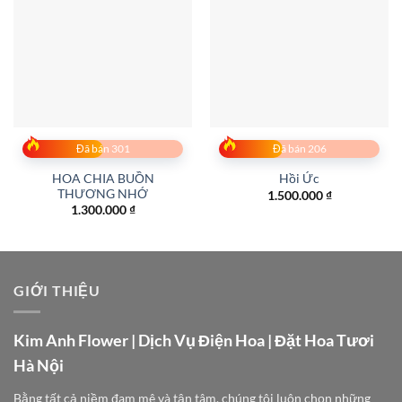
Đã bán 301
Đã bán 206
HOA CHIA BUỒN
Hồi Ức
THƯƠNG NHỚ
1.500.000
₫
1.300.000
₫
GIỚI THIỆU
Kim Anh Flower | Dịch Vụ Điện Hoa | Đặt Hoa Tươi
Hà Nội
Bằng tất cả niềm đam mê và tận tâm, chúng tôi luôn chọn những