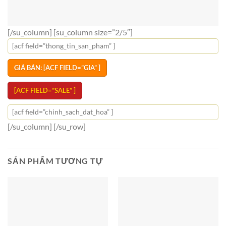
[/su_column] [su_column size=”2/5″]
[acf field=”thong_tin_san_pham” ]
GIÁ BÁN: [ACF FIELD=”GIA” ]
[ACF FIELD=”SALE” ]
[acf field=”chinh_sach_dat_hoa” ]
[/su_column] [/su_row]
SẢN PHẨM TƯƠNG TỰ