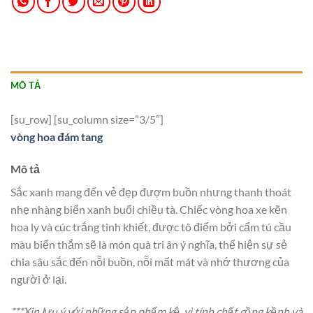
MÔ TẢ
[su_row] [su_column size=”3/5″]
vòng hoa đám tang
Mô tả
Sắc xanh mang đến vẻ đẹp đượm buồn nhưng thanh thoát
nhẹ nhàng biển xanh buổi chiều tà. Chiếc vòng hoa xe kẽn
hoa ly và cúc trắng tinh khiết, được tô điểm bởi cẩm tú cầu
màu biển thắm sẽ là món quà tri ân ý nghĩa, thể hiện sự sẻ
chia sâu sắc đến nỗi buồn, nỗi mất mát và nhớ thương của
người ở lại.
***Xin lưu ý với những sản phẩm kệ, vì tính chất cồng kềnh và