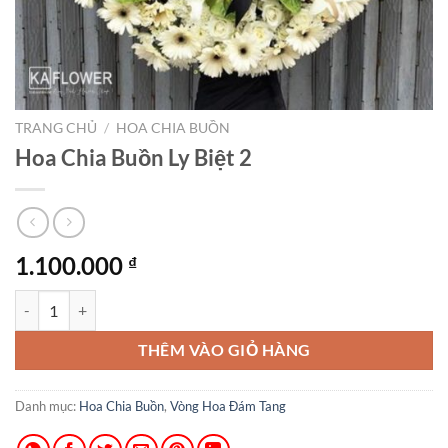
TRANG CHỦ
/
HOA CHIA BUỒN
Hoa Chia Buồn Ly Biệt 2
1.100.000
₫
Hoa Chia Buồn Ly Biệt 2 số lượng
THÊM VÀO GIỎ HÀNG
Danh mục:
Hoa Chia Buồn
,
Vòng Hoa Đám Tang