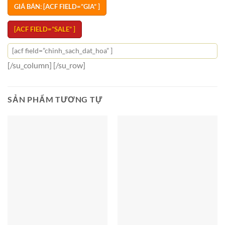
GIÁ BÁN: [ACF FIELD=”GIA” ]
[ACF FIELD=”SALE” ]
[acf field=”chinh_sach_dat_hoa” ]
[/su_column] [/su_row]
SẢN PHẨM TƯƠNG TỰ