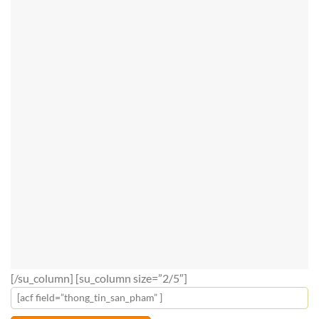
[/su_column] [su_column size=”2/5″]
[acf field=”thong_tin_san_pham” ]