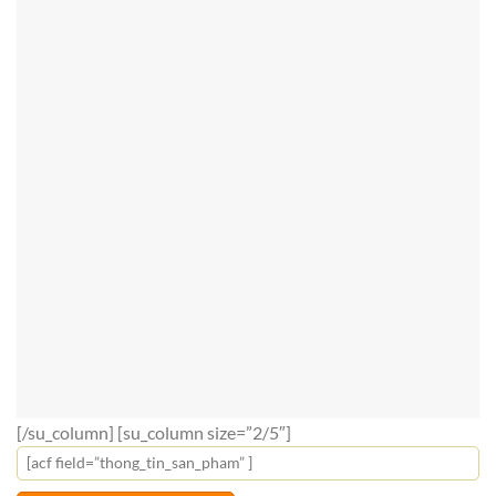
[/su_column] [su_column size=”2/5″]
[acf field=”thong_tin_san_pham” ]