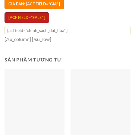
GIÁ BÁN: [ACF FIELD=”GIA” ]
[ACF FIELD=”SALE” ]
[acf field=”chinh_sach_dat_hoa” ]
[/su_column] [/su_row]
SẢN PHẨM TƯƠNG TỰ