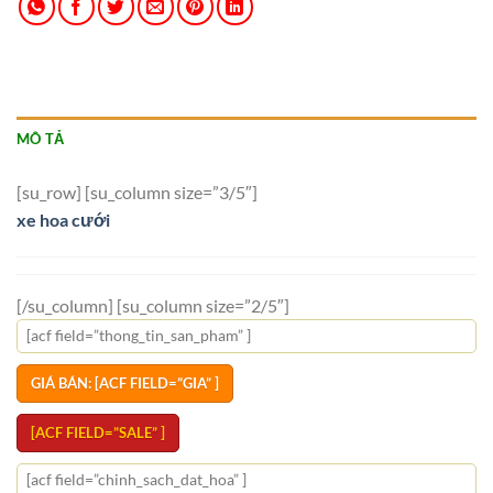
MÔ TẢ
[su_row] [su_column size=”3/5″]
xe hoa cưới
[/su_column] [su_column size=”2/5″]
[acf field=”thong_tin_san_pham” ]
GIÁ BÁN: [ACF FIELD=”GIA” ]
[ACF FIELD=”SALE” ]
[acf field=”chinh_sach_dat_hoa” ]