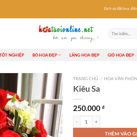
Dịch vụ đặt hoa, điện h
Tìm
kiếm:
TỐT NGHIỆP
BÓ HOA ĐẸP
LẴNG HOA ĐẸP
GIỎ HOA ĐẸP
TRANG CHỦ
/
HOA VĂN PHÒ
Kiêu Sa
250.000
₫
Kiêu Sa số lượng
THÊM VÀO G