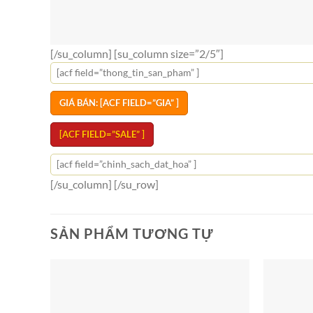
[/su_column] [su_column size=”2/5″]
[acf field=”thong_tin_san_pham” ]
GIÁ BÁN: [ACF FIELD=”GIA” ]
[ACF FIELD=”SALE” ]
[acf field=”chinh_sach_dat_hoa” ]
[/su_column] [/su_row]
SẢN PHẨM TƯƠNG TỰ