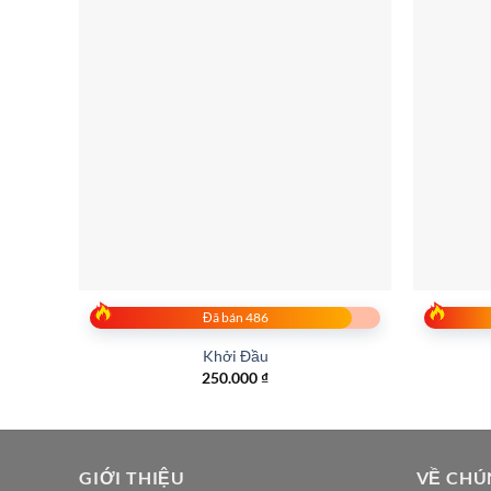
Đã bán 486
Khởi Đầu
250.000
₫
GIỚI THIỆU
VỀ CHÚ