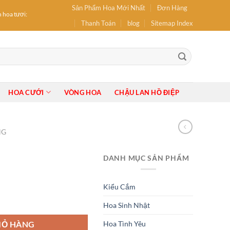
Sản Phẩm Hoa Mới Nhất
Đơn Hàng
oa tươi: hoa Sinh Nhật, hoa Khai Trương, Hoa tốt nghiệp, Bó Hoa, Lẵng Hoa, Giỏ Hoa, 
Thanh Toán
blog
Sitemap Index
HOA CƯỚI
VÒNG HOA
CHẬU LAN HỒ ĐIỆP
NG
DANH MỤC SẢN PHẨM
Kiểu Cắm
Hoa Sinh Nhật
Hoa Tình Yêu
IỎ HÀNG