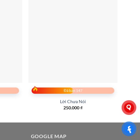
Đã bán 147
Lời Chưa Nói
250.000
₫
G
GOOGLE MAP