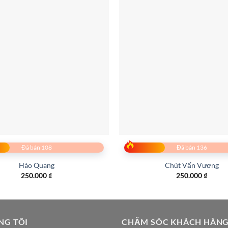
Đã bán 108
Đã bán 136
Hào Quang
Chút Vấn Vương
250.000
₫
250.000
₫
NG TÔI
CHĂM SÓC KHÁCH HÀN