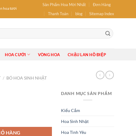
Sản Phẩm Hoa Mới Nhất
Đơn Hàng
hoa tươi: hoa Sinh Nhật, hoa Khai Trương, Hoa tốt nghiệp, Bó Hoa, Lẵng Hoa, Giỏ Hoa
Thanh Toán
blog
Sitemap Index
HOA CƯỚI
VÒNG HOA
CHẬU LAN HỒ ĐIỆP
T
/
BÓ HOA SINH NHẬT
DANH MỤC SẢN PHẨM
Kiểu Cắm
Hoa Sinh Nhật
Hoa Tình Yêu
IỎ HÀNG