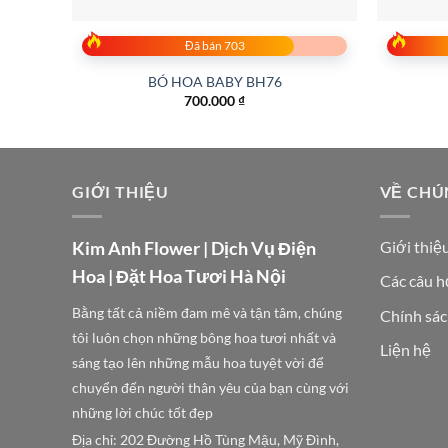
Đã bán 703
BÓ HOA BABY BH76
700.000
₫
GIỚI THIỆU
VỀ CHÚ
Kim Anh Flower | Dịch Vụ Điện
Giới thiệ
Hoa | Đặt Hoa Tươi Hà Nội
Các câu h
Bằng tất cả niềm đam mê và tận tâm, chúng
Chính sác
tôi luôn chọn những bông hoa tươi nhất và
Liện hệ
sáng tạo lên những mẫu hoa tuyệt vời để
chuyển đến người thân yêu của bạn cùng với
những lời chúc tốt đẹp
Địa chỉ: 202 Đường Hồ Tùng Mậu, Mỹ Đình,