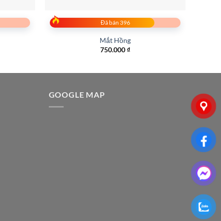
Đã bán 396
Mắt Hồng
750.000
₫
G
GOOGLE MAP