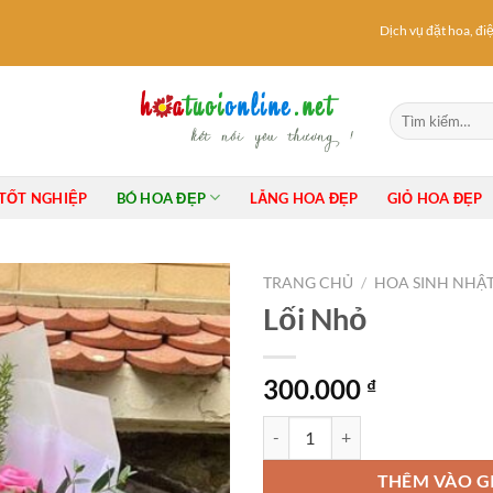
Dịch vụ đặt hoa, điện 
Tìm
kiếm:
TỐT NGHIỆP
BÓ HOA ĐẸP
LẴNG HOA ĐẸP
GIỎ HOA ĐẸP
TRANG CHỦ
/
HOA SINH NHẬ
Lối Nhỏ
300.000
₫
Lối Nhỏ số lượng
THÊM VÀO G