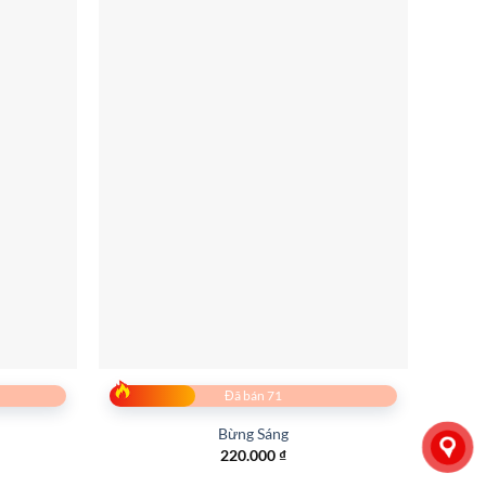
Đã bán 71
Bừng Sáng
220.000
₫