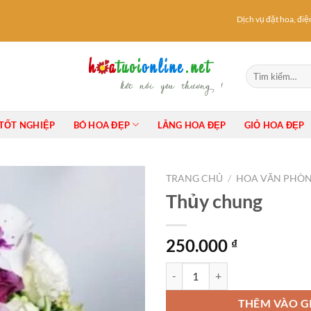
Dịch vụ đặt hoa, điện h
Tìm
kiếm:
TỐT NGHIỆP
BÓ HOA ĐẸP
LẴNG HOA ĐẸP
GIỎ HOA ĐẸP
TRANG CHỦ
/
HOA VĂN PHÒ
Thủy chung
250.000
₫
Thủy chung số lượng
THÊM VÀO G