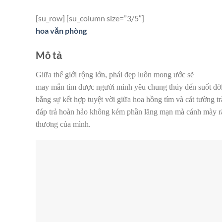
[su_row] [su_column size=”3/5″]
hoa văn phòng
Mô tả
Giữa thế giới rộng lớn, phái đẹp luôn mong ước sẽ
may mắn tìm được người mình yêu chung thủy đến suốt đời
bằng sự kết hợp tuyệt vời giữa hoa hồng tím và cát tường tr
đáp trả hoàn hảo không kém phần lãng mạn mà cánh mày r
thương của mình.