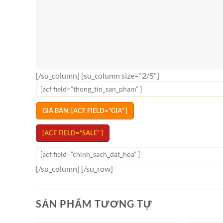
[/su_column] [su_column size=”2/5″]
[acf field=”thong_tin_san_pham” ]
GIÁ BÁN: [ACF FIELD=”GIA” ]
[ACF FIELD=”SALE” ]
[acf field=”chinh_sach_dat_hoa” ]
[/su_column] [/su_row]
SẢN PHẨM TƯƠNG TỰ