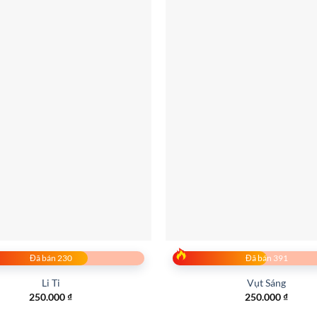
Đã bán 230
Đã bán 391
Li Ti
Vụt Sáng
250.000
₫
250.000
₫