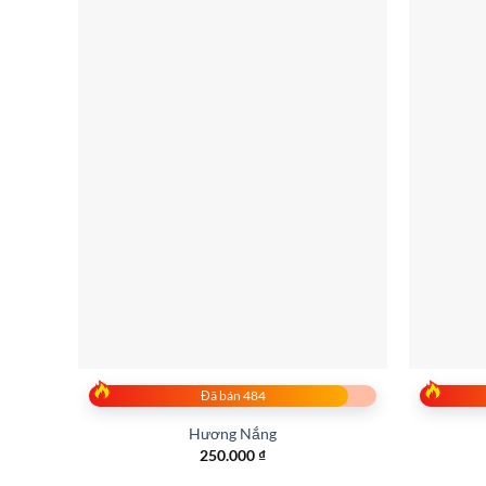
Đã bán 484
Hương Nắng
250.000
₫