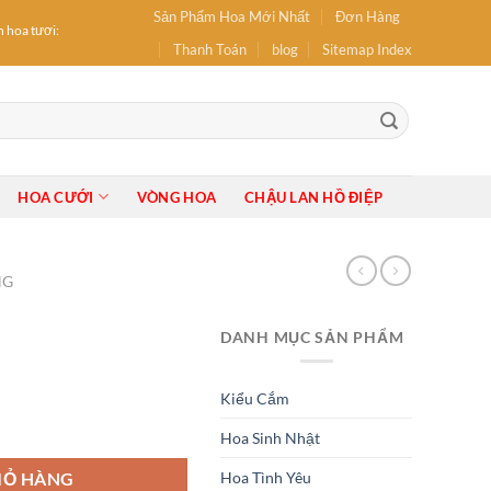
Sản Phẩm Hoa Mới Nhất
Đơn Hàng
oa tươi: hoa Sinh Nhật, hoa Khai Trương, Hoa tốt nghiệp, Bó Hoa, Lẵng Hoa, Giỏ Hoa, 
Thanh Toán
blog
Sitemap Index
HOA CƯỚI
VÒNG HOA
CHẬU LAN HỒ ĐIỆP
NG
DANH MỤC SẢN PHẨM
Kiểu Cắm
Hoa Sinh Nhật
Hoa Tình Yêu
IỎ HÀNG