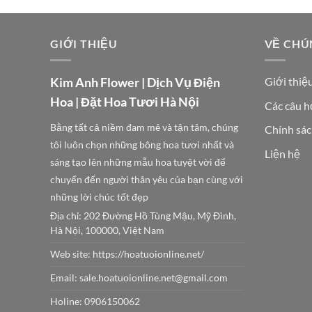
GIỚI THIỆU
VỀ CHÚ
Kim Anh Flower | Dịch Vụ Điện
Giới thiệ
Hoa | Đặt Hoa Tươi Hà Nội
Các câu h
Bằng tất cả niềm đam mê và tận tâm, chúng
Chính sác
tôi luôn chọn những bông hoa tươi nhất và
Liện hệ
sáng tạo lên những mẫu hoa tuyệt vời để
chuyển đến người thân yêu của bạn cùng với
những lời chúc tốt đẹp
Địa chỉ: 202 Đường Hồ Tùng Mậu, Mỹ Đình,
Hà Nội, 100000, Việt Nam
Web site:
https://hoatuoionline.net/
Email: sale.hoatuoionline.net@gmail.com
Holine: 0906150062