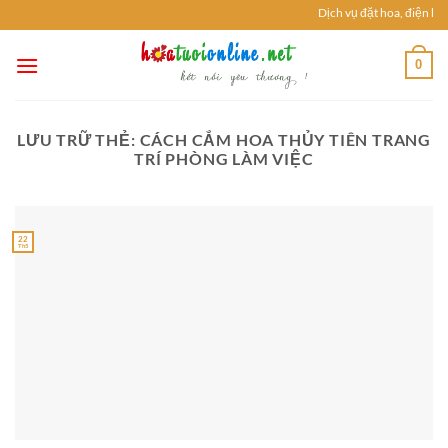
Chuyển
Dịch vụ đặt hoa, điện ho
đến
nội
0
dung
LƯU TRỮ THẺ:
CÁCH CẮM HOA THỦY TIÊN TRANG
TRÍ PHÒNG LÀM VIỆC
22
Th5