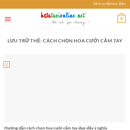
Chuyển
Dịch vụ đặt hoa, điện ho
đến
nội
0
dung
LƯU TRỮ THẺ:
CÁCH CHỌN HOA CƯỚI CẦM TAY
22
Th5
Hướng dẫn cách chọn hoa cưới cầm tay đẹp đầy ý nghĩa