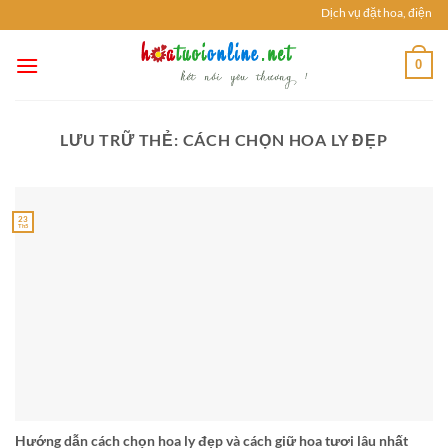
Chuyển
Dịch vụ đặt hoa, điện ho
đến
nội
0
dung
LƯU TRỮ THẺ:
CÁCH CHỌN HOA LY ĐẸP
23
Th5
Hướng dẫn cách chọn hoa ly đẹp và cách giữ hoa tươi lâu nhất