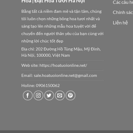
Hoa | Đặt Hoa Tươi Hà Nội
Các câu h
Bằng tất cả niềm đam mê và tận tâm, chúng
Chính sác
tôi luôn chọn những bông hoa tươi nhất và
Liện hệ
sáng tạo lên những mẫu hoa tuyệt vời để
chuyển đến người thân yêu của bạn cùng với
những lời chúc tốt đẹp
Địa chỉ: 202 Đường Hồ Tùng Mậu, Mỹ Đình,
Hà Nội, 100000, Việt Nam
Web site:
https://hoatuoionline.net/
Email: sale.hoatuoionline.net@gmail.com
Holine: 0906150062