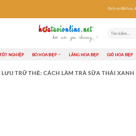
Dịch vụ đặt hoa, đ
Tìm
kiếm:
TỐT NGHIỆP
BÓ HOA ĐẸP
LẴNG HOA ĐẸP
GIỎ HOA ĐẸP
LƯU TRỮ THẺ:
CÁCH LÀM TRÀ SỮA THÁI XANH