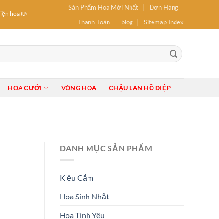
Sản Phẩm Hoa Mới Nhất
Đơn Hàng
iện hoa tươi: hoa Sinh Nhật, hoa Khai Trương, Hoa tốt nghiệp, Bó Hoa, Lẵng Hoa, Giỏ
Thanh Toán
blog
Sitemap Index
HOA CƯỚI
VÒNG HOA
CHẬU LAN HỒ ĐIỆP
DANH MỤC SẢN PHẨM
Kiểu Cắm
Hoa Sinh Nhật
Hoa Tình Yêu