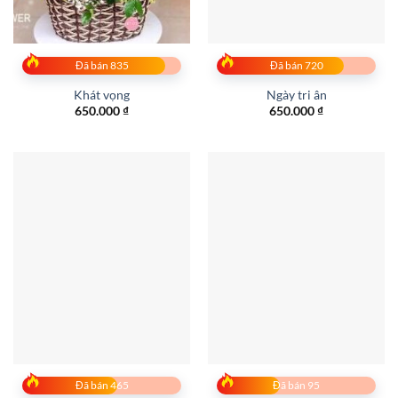
Đã bán 835
Đã bán 720
Khát vọng
Ngày tri ân
650.000
₫
650.000
₫
Đã bán 465
Đã bán 95