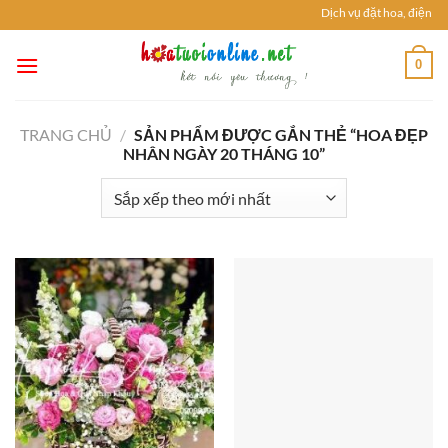
Chuyển
Dịch vụ đặt hoa, điện ho
đến
nội
0
dung
TRANG CHỦ
/
SẢN PHẨM ĐƯỢC GẮN THẺ “HOA ĐẸP
NHÂN NGÀY 20 THÁNG 10”