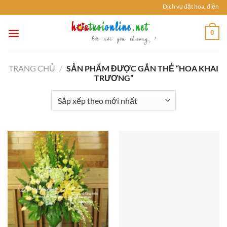
Chuyển
Dịch vụ đặt hoa, điện ho
đến
nội
0
dung
TRANG CHỦ
/
SẢN PHẨM ĐƯỢC GẮN THẺ “HOA KHAI
TRƯƠNG”