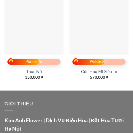
Đã bán 78
Đã bán 271
Thục Nữ
Cúc Hoạ Mi Siêu To
350.000
₫
570.000
₫
GIỚI THIỆU
Kim Anh Flower | Dịch Vụ Điện Hoa | Đặt Hoa Tươi
Hà Nội