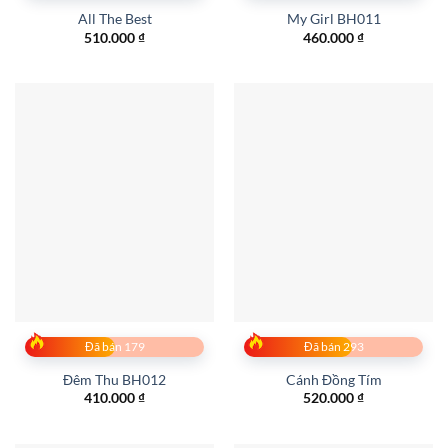
All The Best
My Girl BH011
510.000
₫
460.000
₫
Đã bán 179
Đã bán 293
Đêm Thu BH012
Cánh Đồng Tím
410.000
₫
520.000
₫