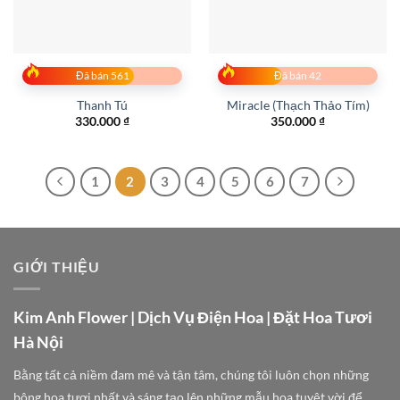
Đã bán 561
Đã bán 42
Thanh Tú
Miracle (Thạch Thảo Tím)
330.000
₫
350.000
₫
1
2
3
4
5
6
7
GIỚI THIỆU
Kim Anh Flower | Dịch Vụ Điện Hoa | Đặt Hoa Tươi
Hà Nội
Bằng tất cả niềm đam mê và tận tâm, chúng tôi luôn chọn những
bông hoa tươi nhất và sáng tạo lên những mẫu hoa tuyệt vời để