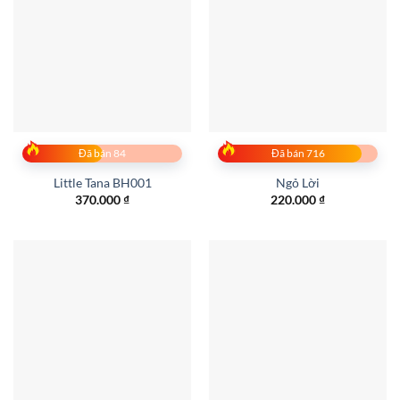
Đã bán 84
Đã bán 716
Little Tana BH001
Ngỏ Lời
370.000
₫
220.000
₫