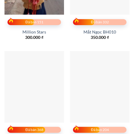
Đã bán 151
Đã bán 332
Million Stars
Mắt Ngọc BH010
300.000
₫
350.000
₫
Đã bán 368
Đã bán 204