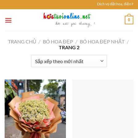
Chuyển
Dịch vụ đặt hoa, điện hoa 
đến
nội
0
dung
TRANG CHỦ
/
BÓ HOA ĐẸP
/
BÓ HOA ĐẸP NHẤT
/
TRANG 2