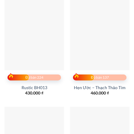
Đã bán 224
Đã bán 137
Rustic BH013
Hẹn Ước – Thạch Thảo Tím
430.000
₫
460.000
₫