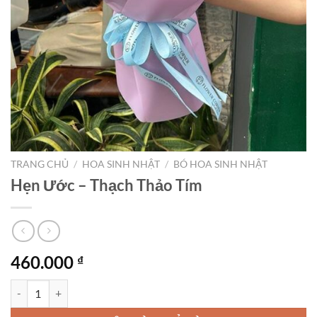
TRANG CHỦ
/
HOA SINH NHẬT
/
BÓ HOA SINH NHẬT
Hẹn Ước – Thạch Thảo Tím
460.000
₫
Hẹn Ước - Thạch Thảo Tím số lượng