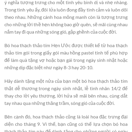
ý nghĩa tượng trưng cho một tình yêu bình dị và nhẹ nhàng.
Trong tình yêu ấy, đôi lứa luôn đong đầy tình cảm và luôn dõi
theo nhau. Những cánh hoa mỏng manh còn là tượng trưng
cho những lời thề hẹn không bao giờ quên, sẽ mãi cùng nhau
nắm tay đi qua những sóng gió, gập ghềnh của cuộc đời.
Bó hoa thạch thảo tím Hẹn Ước được thiết kế từ hoa thạch
thảo tím gói trong giấy gói màu hồng pastel tinh tế phù hợp
để làm quà tặng vợ hoặc bạn gái trong ngày sinh nhật hoặc
những dịp đặc biệt như ngày 8-3 hay 20-10.
Hãy dành tặng một nửa của bạn một bó hoa thạch thảo tím
thật dễ thương trong ngày sinh nhật, lễ tình nhân 14/2 để
thay cho lời yêu thương, lời hứa sẽ mãi bên nhau, cùng dắt
tay nhau qua những thăng trầm, sóng gió của cuộc đời.
Bên cạnh đó, hoa thạch thảo cũng là loài hoa đặc trưng đại
diện cho tháng 9. Vì thế, bạn cũng có thể lựa chọn bó hoa
thạch thảo tím này để dành tặng cho những người có ngày