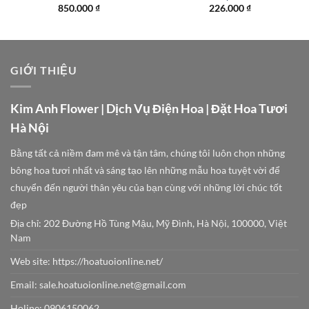
850.000
₫
226.000
₫
GIỚI THIỆU
Kim Anh Flower | Dịch Vụ Điện Hoa | Đặt Hoa Tươi
Hà Nội
Bằng tất cả niềm đam mê và tận tâm, chúng tôi luôn chọn những
bông hoa tươi nhất và sáng tạo lên những mẫu hoa tuyệt vời để
chuyển đến người thân yêu của bạn cùng với những lời chúc tốt
đẹp
Địa chỉ: 202 Đường Hồ Tùng Mậu, Mỹ Đình, Hà Nội, 100000, Việt
Nam
Web site:
https://hoatuoionline.net/
Email: sale.hoatuoionline.net@gmail.com
Holine: 0906150062