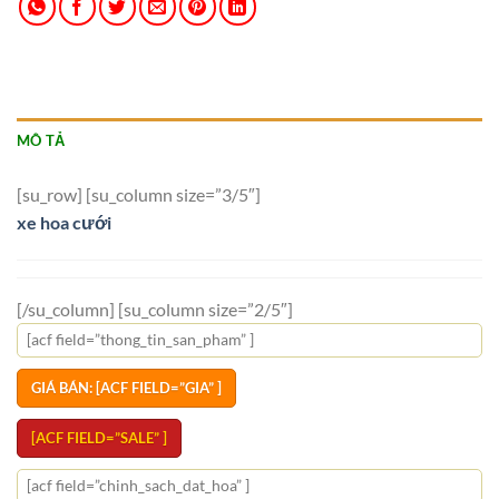
MÔ TẢ
[su_row] [su_column size=”3/5″]
xe hoa cưới
[/su_column] [su_column size=”2/5″]
[acf field=”thong_tin_san_pham” ]
GIÁ BÁN: [ACF FIELD=”GIA” ]
[ACF FIELD=”SALE” ]
[acf field=”chinh_sach_dat_hoa” ]