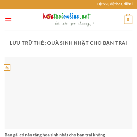
Chuyển
Dịch vụ đặt hoa, điện ho
đến
nội
0
dung
LƯU TRỮ THẺ:
QUÀ SINH NHẬT CHO BẠN TRAI
22
Th5
Bạn gái có nên tặng hoa sinh nhật cho bạn trai không