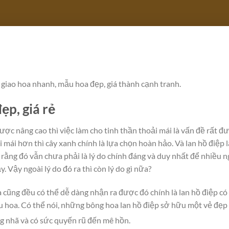
ụ giao hoa nhanh, mẫu hoa đẹp, giá thành cạnh tranh.
p, giá rẻ
ược nâng cao thì việc làm cho tinh thần thoải mái là vấn đề rất 
 mái hơn thì cây xanh chính là lựa chọn hoàn hảo. Và lan hồ điệp 
rằng đó vẫn chưa phải là lý do chính đáng và duy nhất để nhiều 
. Vậy ngoài lý do đó ra thì còn lý do gì nữa?
 cũng đều có thể dễ dàng nhận ra được đó chính là lan hồ điệp có
yêu hoa. Có thể nói, những bông hoa lan hồ điệp sở hữu một vẻ đẹp 
HOA LAN HỒ ĐIỆ
g nhã và có sức quyến rũ đến mê hồn.