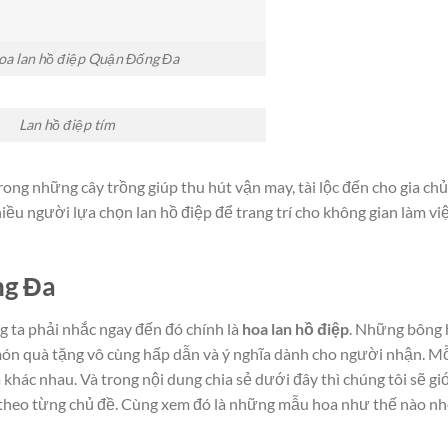
oa lan hồ điệp Quận Đống Đa
Lan hồ điệp tím
ong những cây trồng giúp thu hút vận may, tài lộc đến cho gia chủ
iều người lựa chọn lan hồ điệp để trang trí cho không gian làm vi
ng Đa
g ta phải nhắc ngay đến đó chính là
hoa lan hồ điệp
. Những bông 
 món quà tặng vô cùng hấp dẫn và ý nghĩa dành cho người nhận. M
khác nhau. Và trong nội dung chia sẻ dưới đây thì chúng tôi sẽ giớ
 theo từng chủ đề. Cùng xem đó là những mẫu hoa như thế nào nh