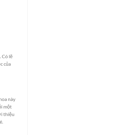
. Có lẽ
ệc của
hoa này
ỗi một
i thiệu
é.