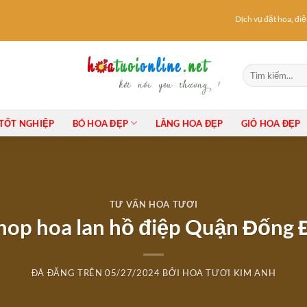
Dịch vụ đặt hoa, điện h
Tìm
kiếm:
TỐT NGHIỆP
BÓ HOA ĐẸP
LẴNG HOA ĐẸP
GIỎ HOA ĐẸP
TƯ VẤN HOA TƯƠI
hop hoa lan hồ điệp Quận Đống 
ĐÃ ĐĂNG TRÊN
05/27/2024
BỞI
HOA TƯƠI KIM ANH