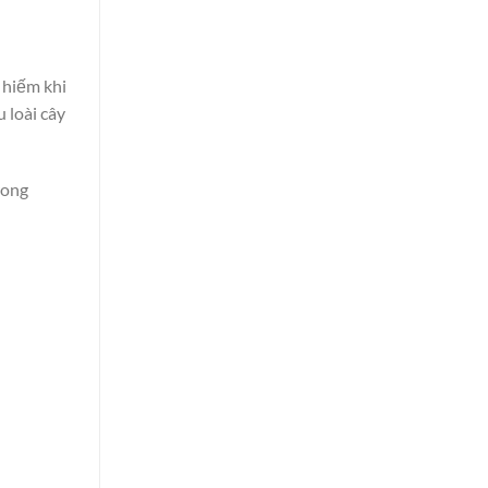
t hiếm khi
 loài cây
rong