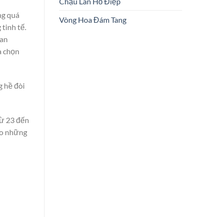
Chậu Lan Hồ Điệp
ng quá
Vòng Hoa Đám Tang
tinh tế.
ian
a chọn
g hề đòi
từ 23 đến
ho những