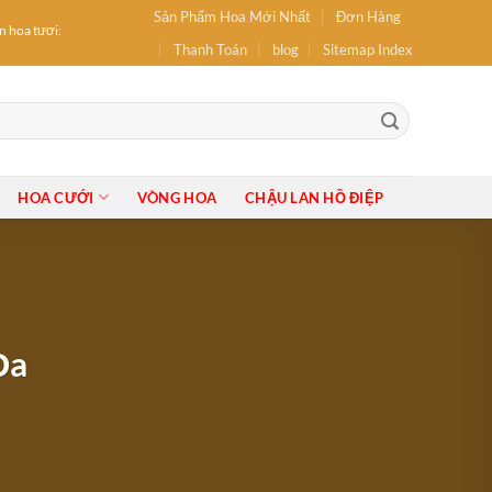
Sản Phẩm Hoa Mới Nhất
Đơn Hàng
oa tươi: hoa Sinh Nhật, hoa Khai Trương, Hoa tốt nghiệp, Bó Hoa, Lẵng Hoa, Giỏ Hoa, 
Thanh Toán
blog
Sitemap Index
HOA CƯỚI
VÒNG HOA
CHẬU LAN HỒ ĐIỆP
Đa