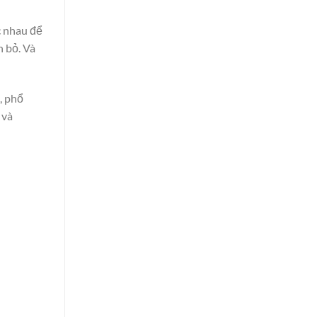
c nhau để
 bỏ. Và
, phổ
 và