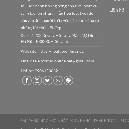
tôi luôn chọn những bông hoa tươi nhất và
Liện hệ
sáng tạo lên những mẫu hoa tuyệt vời để
chuyển đến người thân yêu của bạn cùng với
những lời chúc tốt đẹp
Địa chỉ: 202 Đường Hồ Tùng Mậu, Mỹ Đình,
Hà Nội, 100000, Việt Nam
Web site:
https://hoatuoionline.net/
Email: sale.hoatuoionline.net@gmail.com
Holine: 0906150062
SẢN PHẨM HOA MỚI NHẤT
ĐƠN HÀNG
THANH TOÁN
BLO