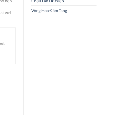
Chậu Lan Hồ Điệp
ho bạn.
Vòng Hoa Đám Tang
at với
ươi,