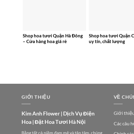
Shop hoa tươi Quận Hà Đông
Shop hoa tươi Quận C
– Cửa hàng hoa giá rẻ
uy tín, chất lượng
GIỚI THIỆU
VỀ CHÚ
Kim Anh Flower | Dịch Vụ Điện
Giới thiệ
Hoa | Đặt Hoa Tươi Hà Nội
Các câu h
Bằng tất cả niềm đam mê và tận tâm, chúng
Chính sác