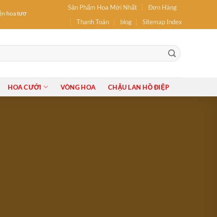
Sản Phẩm Hoa Mới Nhất
Đơn Hàng
 hoa tươi: hoa Sinh Nhật, hoa Khai Trương, Hoa tốt nghiệp, Bó Hoa, Lẵng Hoa, Giỏ Ho
Thanh Toán
blog
Sitemap Index
HOA CƯỚI
VÒNG HOA
CHẬU LAN HỒ ĐIỆP