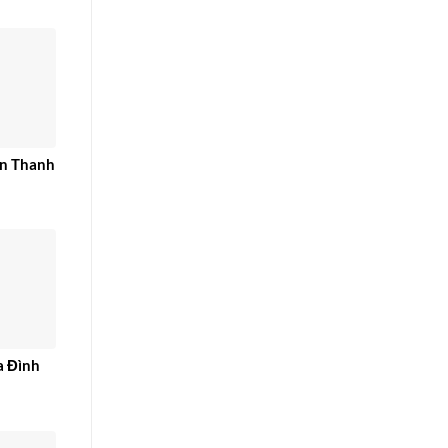
ển Thanh
a Đình