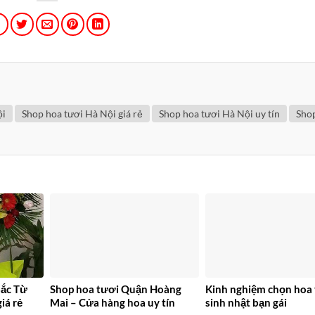
ội
Shop hoa tươi Hà Nội giá rẻ
Shop hoa tươi Hà Nội uy tín
Sho
Bắc Từ
Shop hoa tươi Quận Hoàng
Kinh nghiệm chọn hoa 
iá rẻ
Mai – Cửa hàng hoa uy tín
sinh nhật bạn gái