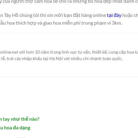
mỹ của ngươi thợ cắm hoa sẽ cho ra những bó hoa đẹp nhất dành c
Tây Hồ chúng tôi thì xin mời bạn đặt hàng online
tại đây
hoặc ch
ẫu hoa thích hợp và giao hoa miễn phí trong phạm vi 3km.
ine.net với hơn 10 năm trong linh vực tư vấn, thiết kế, cung cấp hoa t
g lễ, trái cây nhập khẩu tại Hà Nội với nhiều chi nhánh toàn quốc.
m tay như thế nào?
u hoa đa dạng