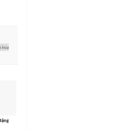
p hoa
tặng