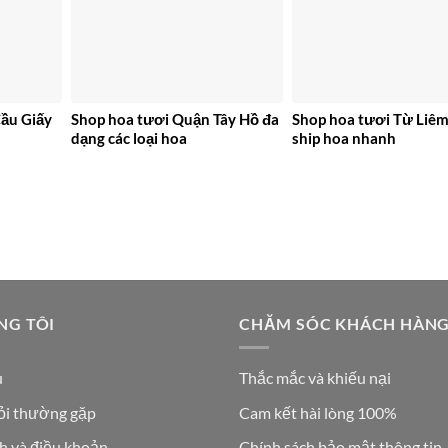
ầu Giấy
Shop hoa tươi Quận Tây Hồ đa
Shop hoa tươi Từ Liêm
dạng các loại hoa
ship hoa nhanh
NG TÔI
CHĂM SÓC KHÁCH HÀN
u
Thắc mắc và khiếu nại
ỏi thường gặp
Cam kết hài lòng 100%
h và điều khoản
Chính sách bảo mật thông tin