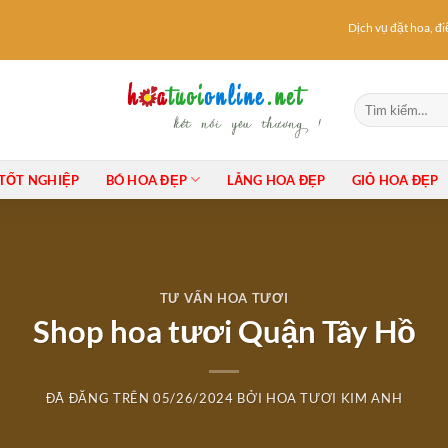
Dịch vụ đặt hoa, điện
Tìm
kiếm:
TỐT NGHIỆP
BÓ HOA ĐẸP
LẴNG HOA ĐẸP
GIỎ HOA ĐẸP
TƯ VẤN HOA TƯƠI
Shop hoa tươi Quận Tây Hồ
ĐÃ ĐĂNG TRÊN
05/26/2024
BỞI
HOA TƯƠI KIM ANH