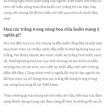
xa trong nghi thức đám tang của người Việt Nam. Để hiểu rõ
hơn về mẫu vòng hoa chia buồn cúc trắng thì các bạn hãy
cùng với chúng tôi đi tìm hiểu chi tiết qua chia sẻ dưới đây
nhé!
Hoa cúc trắng trong vòng hoa chia buồn mang ý
nghĩa gì?
Khi nói đến hoa cúc thì chúng ta đều biết rằng đây là một loài
hoa hình tròn, có nhiều cánh, đặc biệt là những bông hoa cúc
trắng. Nó được khoác lên mình chiếc áo trắng tinh khôi, sạch
sẽ. Những bông hoa cúc tuy nhỏ nhưng nó lại chính là biểu
tượng cho sự tái sinh, cho một sự khởi đầu mới với những
điều tốt đẹp. Cũng chính nhờ ý nghĩa đó mà từ lâu người ta
đã lựa chọn và sử dụng hoa cúc trắng để dùng trong trong
các vòng hoa tang lễ tại Việt Nam.
Theo những gì mà chúng tôi tìm hiểu thì hầu hết hoa cúc đám
tang được dùng trong các đám tang lễ như là những lời an ủi,