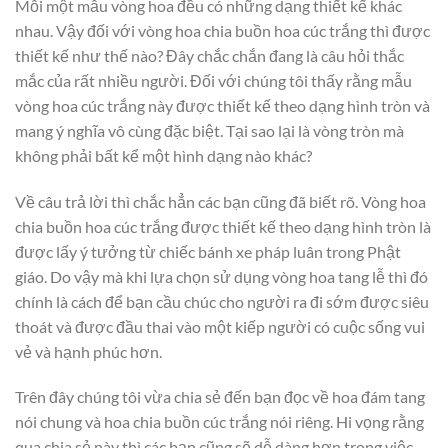
Mỗi một mẫu vòng hoa đều có những dạng thiết kế khác
nhau. Vậy đối với vòng hoa chia buồn hoa cúc trắng thì được
thiết kế như thế nào? Đây chắc chắn đang là câu hỏi thắc
mắc của rất nhiều người. Đối với chúng tôi thấy rằng mẫu
vòng hoa cúc trắng này được thiết kế theo dạng hình tròn và
mang ý nghĩa vô cùng đặc biệt. Tại sao lại là vòng tròn mà
không phải bất kể một hình dạng nào khác?
Về câu trả lời thì chắc hẳn các bạn cũng đã biết rõ. Vòng hoa
chia buồn hoa cúc trắng được thiết kế theo dạng hình tròn là
được lấy ý tưởng từ chiếc bánh xe pháp luân trong Phật
giáo. Do vậy mà khi lựa chọn sử dụng vòng hoa tang lễ thì đó
chính là cách để bạn cầu chúc cho người ra đi sớm được siêu
thoát và được đầu thai vào một kiếp người có cuộc sống vui
vẻ và hạnh phúc hơn.
Trên đây chúng tôi vừa chia sẻ đến bạn đọc về hoa đám tang
nói chung và hoa chia buồn cúc trắng nói riêng. Hi vọng rằng
qua chia sẻ này thì các bạn cũng sẽ dễ dàng hơn trong việc