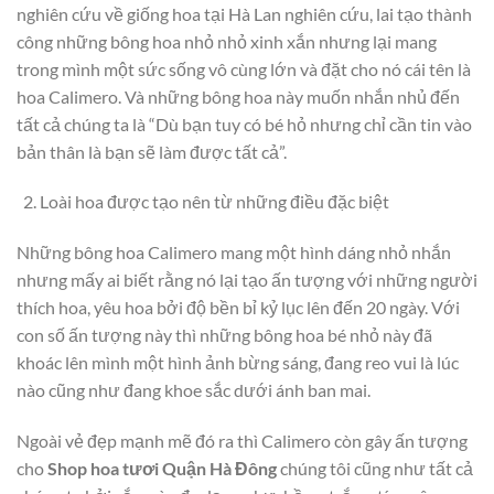
nghiên cứu về giống hoa tại Hà Lan nghiên cứu, lai tạo thành
công những bông hoa nhỏ nhỏ xinh xắn nhưng lại mang
trong mình một sức sống vô cùng lớn và đặt cho nó cái tên là
hoa Calimero. Và những bông hoa này muốn nhắn nhủ đến
tất cả chúng ta là “Dù bạn tuy có bé hỏ nhưng chỉ cần tin vào
bản thân là bạn sẽ làm được tất cả”.
Loài hoa được tạo nên từ những điều đặc biệt
Những bông hoa Calimero mang một hình dáng nhỏ nhắn
nhưng mấy ai biết rằng nó lại tạo ấn tượng với những người
thích hoa, yêu hoa bởi độ bền bỉ kỷ lục lên đến 20 ngày. Với
con số ấn tượng này thì những bông hoa bé nhỏ này đã
khoác lên mình một hình ảnh bừng sáng, đang reo vui là lúc
nào cũng như đang khoe sắc dưới ánh ban mai.
Ngoài vẻ đẹp mạnh mẽ đó ra thì Calimero còn gây ấn tượng
cho
Shop hoa tươi Quận Hà Đông
chúng tôi cũng như tất cả