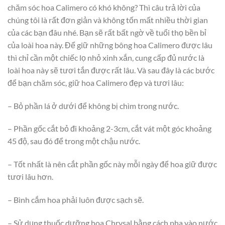
chăm sóc hoa Calimero có khó không? Thì câu trả lời của
chúng tôi là rất đơn giản và không tốn mất nhiều thời gian
của các bạn đâu nhé. Bạn sẽ rất bất ngờ về tuổi thọ bền bỉ
của loài hoa này. Để giữ những bông hoa Calimero được lâu
thì chỉ cần một chiếc lọ nhỏ xinh xắn, cung cấp đủ nước là
loài hoa này sẽ tươi tắn được rất lâu. Và sau đây là các bước
để bạn chăm sóc, giữ hoa Calimero đẹp và tươi lâu:
– Bỏ phần lá ở dưới để không bị chìm trong nước.
– Phần gốc cắt bỏ đi khoảng 2-3cm, cắt vát một góc khoảng
45 độ, sau đó để trong một chậu nước.
– Tốt nhất là nên cắt phần gốc này mỗi ngày để hoa giữ được
tươi lâu hơn.
– Bình cắm hoa phải luôn được sạch sẽ.
– Sử dụng thuốc dưỡng hoa Chrysal bằng cách pha vào nước