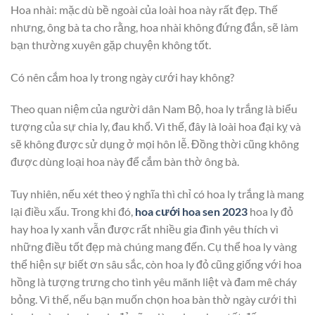
Hoa nhài: mặc dù bề ngoài của loài hoa này rất đẹp. Thế
nhưng, ông bà ta cho rằng, hoa nhài không đứng đắn, sẽ làm
bạn thường xuyên gặp chuyện không tốt.
Có nên cắm hoa ly trong ngày cưới hay không?
Theo quan niệm của người dân Nam Bộ, hoa ly trắng là biểu
tượng của sự chia ly, đau khổ. Vì thế, đây là loài hoa đại kỵ và
sẽ không được sử dụng ở mọi hôn lễ. Đồng thời cũng không
được dùng loại hoa này để cắm bàn thờ ông bà.
Tuy nhiên, nếu xét theo ý nghĩa thì chỉ có hoa ly trắng là mang
lại điều xấu. Trong khi đó,
hoa cưới hoa sen 2023
hoa ly đỏ
hay hoa ly xanh vẫn được rất nhiều gia đình yêu thích vì
những điều tốt đẹp mà chúng mang đến. Cụ thể hoa ly vàng
thể hiện sự biết ơn sâu sắc, còn hoa ly đỏ cũng giống với hoa
hồng là tượng trưng cho tình yêu mãnh liệt và đam mê cháy
bỏng. Vì thế, nếu bạn muốn chọn hoa bàn thờ ngày cưới thì