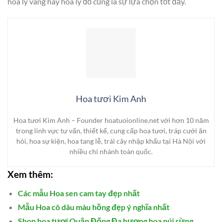
hoa ly vàng hay hoa ly đỏ cũng là sự lựa chọn tốt đấy.
Hoa tươi Kim Anh
Hoa tươi Kim Anh – Founder hoatuoionline.net với hơn 10 năm
trong linh vực tư vấn, thiết kế, cung cấp hoa tươi, tráp cưới ăn
hỏi, hoa sự kiện, hoa tang lễ, trái cây nhập khẩu tại Hà Nội với
nhiều chi nhánh toàn quốc.
Xem thêm:
Các mẫu Hoa sen cam tay đẹp nhất
Mẫu Hoa cô dâu màu hồng đẹp ý nghĩa nhất
Shop hoa tươi Quận Đống Đa hương hoa núi rừng