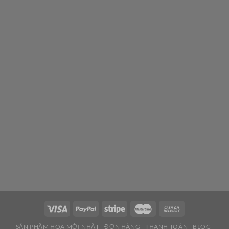
SẢN PHẨM HOA MỚI NHẤT
ĐƠN HÀNG
THANH TOÁN
BLOG