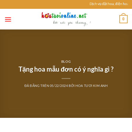
Chuyển
Dịch vụ đặt hoa, điện hoa tươ
đến
nội
0
dung
BLOG
Tặng hoa mẫu đơn có ý nghĩa gì ?
ĐÃ ĐĂNG TRÊN
05/22/2024
BỞI
HOA TƯƠI KIM ANH