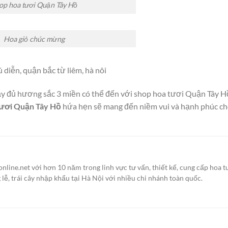
op hoa tươi Quận Tây Hồ
Hoa giỏ chúc mừng
diễn, quận bắc từ liêm, hà nôi
 đủ hương sắc 3 miền có thể đến với shop hoa tươi
Quận Tây H
tươi
Quận Tây Hồ
hứa hẹn sẽ mang đến niềm vui và hạnh phúc ch
ine.net với hơn 10 năm trong linh vực tư vấn, thiết kế, cung cấp hoa t
g lễ, trái cây nhập khẩu tại Hà Nội với nhiều chi nhánh toàn quốc.