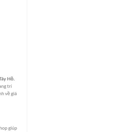
Tây Hồ.
ng trí
nh về giá
shop giúp