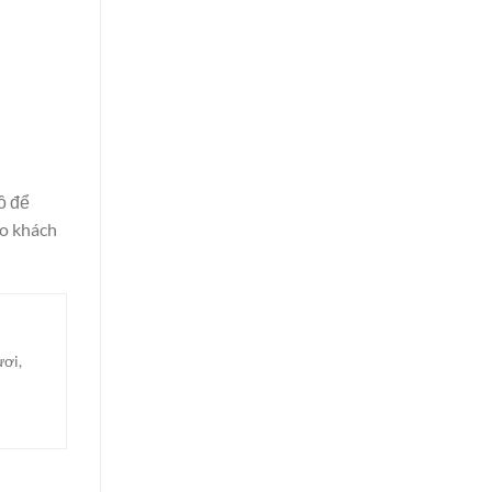
ồ
để
o khách
ươi,