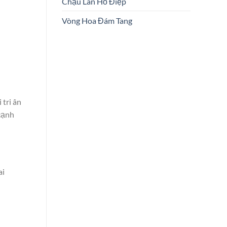
Chậu Lan Hồ Điệp
Vòng Hoa Đám Tang
 tri ân
 cạnh
ai