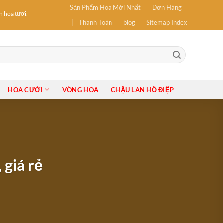
Sản Phẩm Hoa Mới Nhất
Đơn Hàng
oa tươi: hoa Sinh Nhật, hoa Khai Trương, Hoa tốt nghiệp, Bó Hoa, Lẵng Hoa, Giỏ Hoa,
Thanh Toán
blog
Sitemap Index
HOA CƯỚI
VÒNG HOA
CHẬU LAN HỒ ĐIỆP
giá rẻ