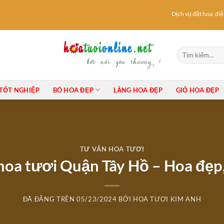
Dịch vụ đặt hoa, điện h
Tìm
kiếm:
TỐT NGHIỆP
BÓ HOA ĐẸP
LẴNG HOA ĐẸP
GIỎ HOA ĐẸP
TƯ VẤN HOA TƯƠI
hoa tươi Quận Tây Hồ – Hoa đẹp, 
ĐÃ ĐĂNG TRÊN
05/23/2024
BỞI
HOA TƯƠI KIM ANH