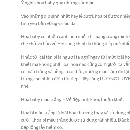
Ý nghĩa hoa baby qua những sắc màu
Vào những dịp sinh nhật hay lễ cưới, hoa bi được nhiều
tình yêu bền vững và lâu dài.
Hoa baby có nhiều cành hoa nhỏ li ti, mang trong mình
che chở và bảo vệ. Đó cũng chính là thông điệp mà nhi
Nhắc tới cái tên bi là người ta nghĩ ngay tới một loài
khiết mà không phải loài hoa nào cũng có. Người ta vẫn
có màu trắng và hồng là có thật, những màu sắc còn lại
trưng cho nhiều điều tốt đẹp. Hãy cùng LƯƠNG HUYỀ
nhé.
Hoa baby màu trắng – Vẻ đẹp tinh khôi, thuần khiết
Hoa bi màu trắng là loài hoa thường thấy và sử dụng phổ
cưới…hoa bi màu trắng được sử dụng rất nhiều. Đặc bi
đẹp lộng lẫy hiếm có.