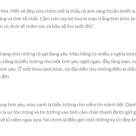
 thơ. Một vẻ đẹp vừa chớm mở là thấy cả ánh sáng thuần khiết xu
g và tinh tế nhất. Cầm trên tay bó hoa bi màu trắng tinh khôi, là
 có, Anh sẽ chăm sóc và bảo vệ Em suốt đời”.
nhàng như những cô gái đang yêu. Màu hồng có nhiều ý nghĩa tượ
 hồng là biểu tượng cho một tình yêu ngọt ngào, đầy lãng mạn,
nh yêu. Ở một khía cạnh khác, nó đại diện cho những điều kì diệu
 đời.
ong tình yêu, màu xanh là biểu tượng cho niềm tin mãnh liệt. Dàn
 là sự tôn trọng và tin tưởng vào tình cảm chân thành được gửi 
 về kỉ niệm ngày xưa. Nó chính là điều gợi nhớ những ký ức đẹp khi