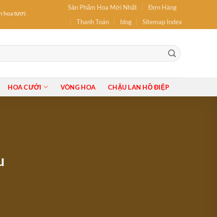
Sản Phẩm Hoa Mới Nhất
Đơn Hàng
oa tươi: hoa Sinh Nhật, hoa Khai Trương, Hoa tốt nghiệp, Bó Hoa, Lẵng Hoa, Giỏ Hoa, 
Thanh Toán
blog
Sitemap Index
HOA CƯỚI
VÒNG HOA
CHẬU LAN HỒ ĐIỆP
u