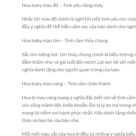
Hoa baby màu đỏ – Tình yêu nồng cháy
Nhắc tới màu đỏ chính là nghĩ tới một tình yêu rực cháy
đầy ý nghĩa để thể hiện cảm xúc của bạn dành cho ngư
Hoa baby màu tím – Tình cảm thủy chung
Sắc tím mộng mơ, tím thủy chung chính là biểu tượng 
đằm thắm như cô gái tuổi đôi mươi. Lại xen kẽ với một
nghĩa dành tặng cho người quan trọng của bạn.
Hoa baby màu vàng – Tình cảm chân thành
Hoa bi màu vàng mang ý nghĩa đặc biệt nói về tình cảm
sức sống mãnh liệt, khỏe khoắn. Đó là lý do mà trong n
mang lại niềm vui hạnh phúc nhất. Hãy dành tặng nhữn
thân và bạn bè của bạn nhé.
Mỗi một màu sắc của hoa bi đều có những ý nghĩa biểu