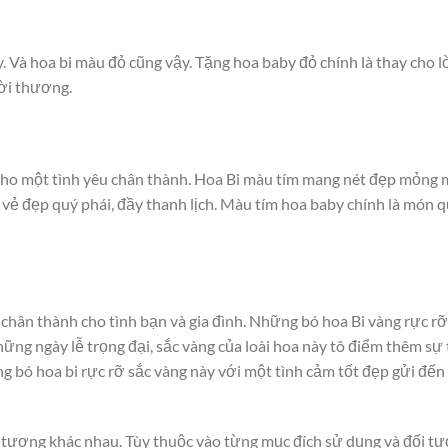
. Và hoa bi màu đỏ cũng vậy. Tặng hoa baby đỏ chính là thay cho lờ
ời thương.
cho một tình yêu chân thành. Hoa Bi màu tím mang nét đẹp mỏng 
 vẻ đẹp quý phái, đầy thanh lịch. Màu tím hoa baby chính là món q
 chân thành cho tình bạn và gia đình. Những bó hoa Bi vàng rực r
hững ngày lễ trọng đại, sắc vàng của loài hoa này tô điểm thêm sự 
g bó hoa bi rực rỡ sắc vàng này với một tình cảm tốt đẹp gửi đế
 tượng khác nhau. Tùy thuộc vào từng mục đích sử dụng và đối t