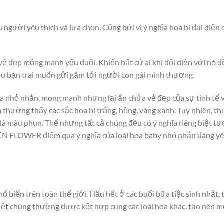
 người yêu thích và lựa chọn. Cũng bởi vì ý nghĩa hoa bi đại diện
 vẻ đẹp mỏng manh yếu đuối. Khiến bất cứ ai khi đối diện với nó
ều bạn trai muốn gửi gắm tới người con gái mình thương.
 hoa nhỏ nhắn, mong manh nhưng lại ẩn chứa vẻ đẹp của sự tinh tế 
 thường thấy các sắc hoa bi trắng, hồng, vàng xanh. Tuy nhiên, thự
 là màu phun. Thế nhưng tất cả chúng đều có ý nghĩa riêng biệt t
N FLOWER điểm qua ý nghĩa của loài hoa baby nhỏ nhắn đáng yê
 biến trên toàn thế giới. Hầu hết ở các buổi bữa tiệc sinh nhật, 
ệt chúng thường được kết hợp cùng các loài hoa khác, tạo nên m