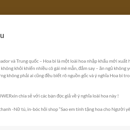
àu
dor và Trung quốc – Hoa bi là một loài hoa nhập khẩu mới xuất 
không khỏi khiến nhiều cô gái mê mẫn, đắm say – ăn ngủ không yê
g không phải ai cũng đều biết rõ nguồn gốc và ý nghĩa Hoa bi tro
xin chia sẻ với các bạn đọc giả về ý nghĩa loài hoa này !
thanh -Nữ tú, in-bóc hỏi shop “Sao em tính tặng hoa cho Người y