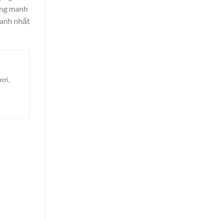
mỏng manh
hanh nhất
ươi,