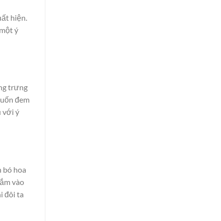
ất hiện.
 một ý
ng trưng
 muốn đem
 với ý
h bó hoa
gắm vào
 đôi ta