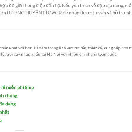
h hợp để gửi thông điệp đến họ. Nếu yêu thích vẻ đẹp dịu dàng, 
với điện LƯƠNG HUYỀN FLOWER để nhận được tư vấn và hỗ trợ n
ine.net với hơn 10 năm trong linh vực tư vấn, thiết kế, cung cấp hoa t
g lễ, trái cây nhập khẩu tại Hà Nội với nhiều chi nhánh toàn quốc.
rẻ miễn phí Ship
nh chóng
đa dạng
 nhật
p