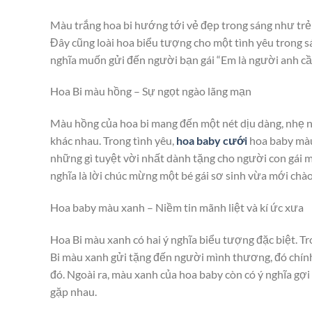
Màu trắng hoa bi hướng tới vẻ đẹp trong sáng như trẻ
Đây cũng loài hoa biểu tượng cho một tình yêu trong sán
nghĩa muốn gửi đến người bạn gái “Em là người anh cần
Hoa Bi màu hồng – Sự ngọt ngào lãng mạn
Màu hồng của hoa bi mang đến một nét dịu dàng, nhẹ 
khác nhau. Trong tình yêu,
hoa baby cưới
hoa baby màu
những gì tuyệt vời nhất dành tặng cho người con gái mì
nghĩa là lời chúc mừng một bé gái sơ sinh vừa mới chào
Hoa baby màu xanh – Niềm tin mãnh liệt và kí ức xưa
Hoa Bi màu xanh có hai ý nghĩa biểu tượng đặc biệt. Tr
Bi màu xanh gửi tặng đến người mình thương, đó chính
đó. Ngoài ra, màu xanh của hoa baby còn có ý nghĩa gợi
gặp nhau.