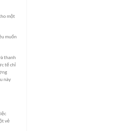
 cho một
 đều muốn
và thanh
c tế chỉ
ượng
u này
tiệc
ột vẻ