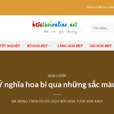
Dịch vụ đặt hoa, điện h
Tìm
kiếm:
TỐT NGHIỆP
BÓ HOA ĐẸP
LẴNG HOA ĐẸP
GIỎ HOA ĐẸP
HOA CƯỚI
Ý nghĩa hoa bi qua những sắc mà
ĐÃ ĐĂNG TRÊN
05/09/2024
BỞI
HOA TƯƠI KIM ANH