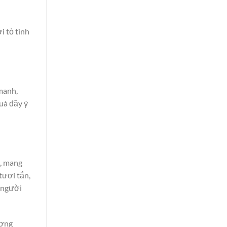
i tỏ tình
manh,
uà đầy ý
ỡ, mang
tươi tắn,
n người
ượng